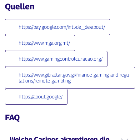
Quellen
https://pay.google.com/intl/de_de/about/
https://www.mga.org.mt/
https://www.gamingcontrolcuracao.org/
https://www.gibraltar.gov.gi/finance-gaming-and-regu
lations/remote-gambling
https://about.google/
FAQ
Welche Casinos akzeptieren die