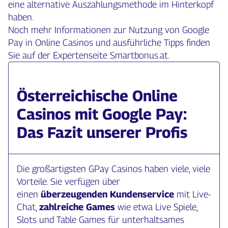
eine alternative Auszahlungsmethode im Hinterkopf
haben.
Noch mehr Informationen zur Nutzung von Google
Pay in Online Casinos und ausführliche Tipps finden
Sie auf der Expertenseite Smartbonus.at.
Österreichische Online
Casinos mit Google Pay:
Das Fazit unserer Profis
Die großartigsten GPay Casinos haben viele, viele
Vorteile. Sie verfügen über
einen
überzeugenden Kundenservice
mit Live-
Chat,
zahlreiche Games
wie etwa Live Spiele,
Slots und Table Games für unterhaltsames