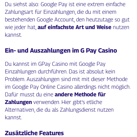
Du siehst also: Google Pay ist eine extrem einfache
Zahlungsart für Einzahlungen, die du mit einem
bestehenden Google Account, den heutzutage so gut
wie jeder hat,
auf einfachste Art und Weise
nutzen
kannst.
Ein- und Auszahlungen im G Pay Casino
Du kannst im GPay Casino mit Google Pay
Einzahlungen durchführen. Das ist absolut kein
Problem. Auszahlungen sind mit mit dieser Methode
im Google Pay Online Casino allerdings nicht möglich.
Dafür musst du eine
andere Methode für
Zahlungen
verwenden. Hier gibt’s etliche
Alternativen, die du als Zahlungsdienst nutzen
kannst.
Zusätzliche Features