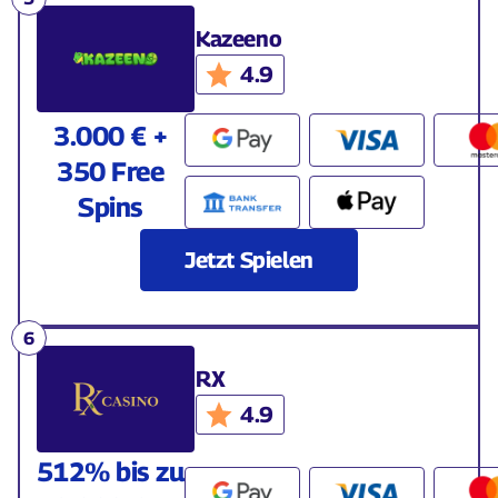
Kazeeno
4.9
3.000 € +
350 Free
Spins
Jetzt Spielen
RX
4.9
512% bis zu