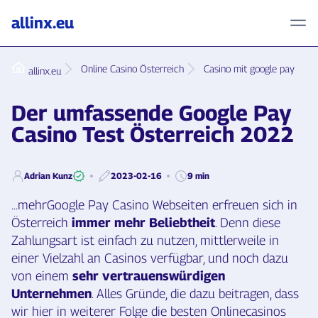
allinx.eu
Online Casino Österreich
Casino mit google pay
allinx.eu
Der umfassende Google Pay
Casino Test Österreich 2022
Adrian Kunz
2023-02-16
9 min
...mehr
Google Pay Casino Webseiten erfreuen sich in
Österreich
immer mehr Beliebtheit
. Denn diese
Zahlungsart ist einfach zu nutzen, mittlerweile in
einer Vielzahl an Casinos verfügbar, und noch dazu
von einem
sehr vertrauenswürdigen
Unternehmen
. Alles Gründe, die dazu beitragen, dass
wir hier in weiterer Folge die besten Onlinecasinos