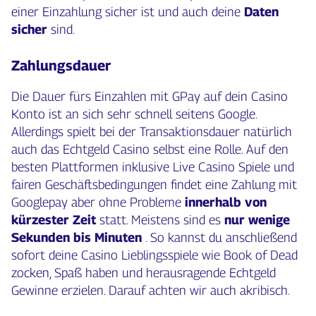
einer Einzahlung sicher ist und auch deine
Daten
sicher
sind.
Zahlungsdauer
Die Dauer fürs Einzahlen mit GPay auf dein Casino
Konto ist an sich sehr schnell seitens Google.
Allerdings spielt bei der Transaktionsdauer natürlich
auch das Echtgeld Casino selbst eine Rolle. Auf den
besten Plattformen inklusive Live Casino Spiele und
fairen Geschäftsbedingungen findet eine Zahlung mit
Googlepay aber ohne Probleme
innerhalb von
kürzester Zeit
statt. Meistens sind es
nur wenige
Sekunden bis Minuten
. So kannst du anschließend
sofort deine Casino Lieblingsspiele wie Book of Dead
zocken, Spaß haben und herausragende Echtgeld
Gewinne erzielen. Darauf achten wir auch akribisch.