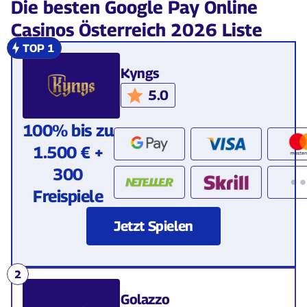
Die besten Google Pay Online
Casinos Österreich 2026 Liste
Kyngs
5.0
100% bis zu
1.500 € +
300
Freispiele
Jetzt Spielen
Golazzo